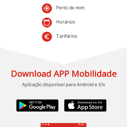
Perto de mim
my_location
Horários
calendar_today
Tarifários
euro_symbol
Download APP Mobilidade
Aplicação disponível para Android e iOs