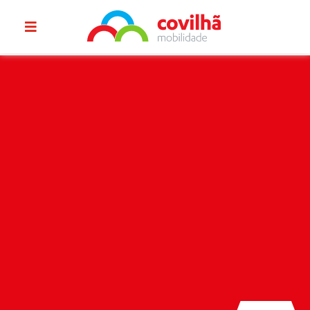
Covilhã
Mobilidade
Horários
Download
App
Tarifários
Contactos
Postos
de
Venda
Mobilidade